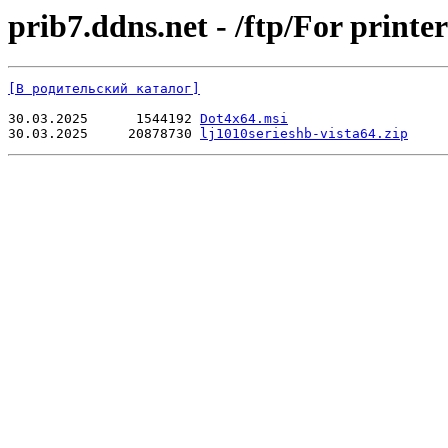
prib7.ddns.net - /ftp/For printe
[В родительский каталог]
30.03.2025      1544192 
Dot4x64.msi
30.03.2025     20878730 
lj1010serieshb-vista64.zip